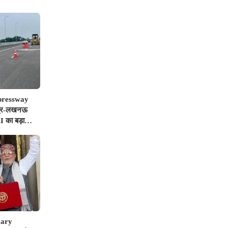
pressway
पुर-लखनऊ
I का बड़ा
नियों पर गिरी
mary