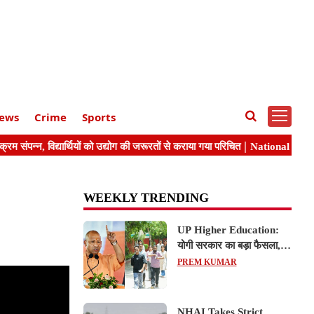
ews
Crime
Sports
WEEKLY TRENDING
UP Higher Education:
योगी सरकार का बड़ा फैसला,
यूपी में 3 नए प्राइवेट
PREM KUMAR
यूनिवर्सिटीज के संचालन को हरी
झंडी; जानें डिटेल्स
NHAI Takes Strict