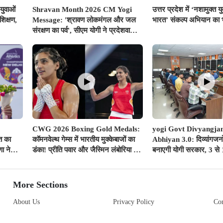
युवाओं
Shravan Month 2026 CM Yogi
उत्तर प्रदेश में ‘नशामुक्त 
िक्षण,
Message: 'श्रावण लोकमंगल और जल
भारत’ संकल्प अभियान का भ
संरक्षण का पर्व', सीएम योगी ने प्रदेशवासियों
के नाम जारी किया विशेष संदेश
CWG 2026 Boxing Gold Medals:
yogi Govt Divyangja
त का
कॉमनवेल्थ गेम्स में भारतीय मुक्केबाजों का
Abhiyan 3.0: दिव्यांगजनों
ा ने
डंका! प्रीति पवार और जैस्मिन लंबोरिया ने
बनाएगी योगी सरकार, 3 से
सिल्वर
रिंग में दागे स्वर्ण पदक
सभी ITI में लगेंगे विशेष र
More Sections
About Us
Privacy Policy
Con