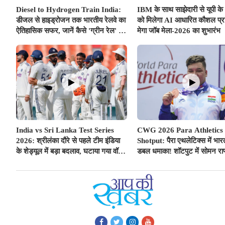
Diesel to Hydrogen Train India:
IBM के साथ साझेदारी से यूपी के 
डीजल से हाइड्रोजन तक भारतीय रेलवे का
को मिलेगा AI आधारित कौशल प्रश
ऐतिहासिक सफर, जानें कैसे 'ग्रीन रेल' से
मेगा जॉब मेला-2026 का शुभारंभ
साकार होगा 'विकसित भारत @2047'
India vs Sri Lanka Test Series
CWG 2026 Para Athletics
2026: श्रीलंका दौरे से पहले टीम इंडिया
Shotput: पैरा एथलेटिक्स में भार
के शेड्यूल में बड़ा बदलाव, घटाया गया वॉर्म-
डबल धमाका! शॉटपुट में सोमन राण
अप मैच का समय; बुमराह-सुदर्शन पर आई
जीता गोल्ड, शुभम जुयाल को मिला 
अच्छी खबर