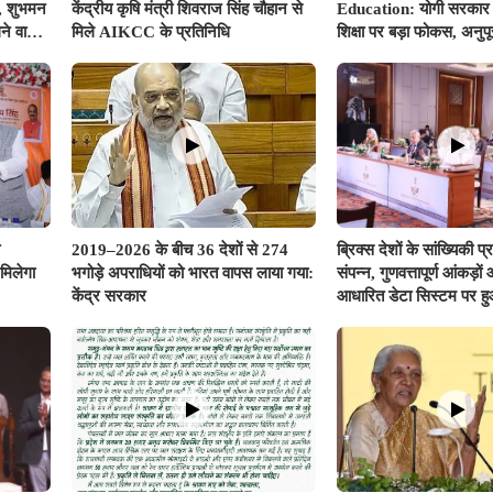
स, शुभमन
केंद्रीय कृषि मंत्री शिवराज सिंह चौहान से
Education: योगी सरकार 
ने वाला
मिले AIKCC के प्रतिनिधि
शिक्षा पर बड़ा फोकस, अनुप
351.25 करोड़ रुपए से अ
प्रावधान
2019–2026 के बीच 36 देशों से 274
ब्रिक्स देशों के सांख्यिकी प
मिलेगा
भगोड़े अपराधियों को भारत वापस लाया गया:
संपन्न, गुणवत्तापूर्ण आंकड़
केंद्र सरकार
आधारित डेटा सिस्टम पर ह