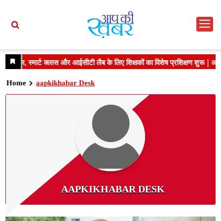
Home
aapkikhabar Desk
AAPKIKHABAR DESK