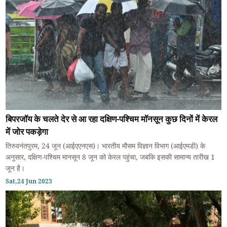
बिपरजॉय के चलते देर से आ रहा दक्षिण-पश्चिम मॉनसून कुछ दिनों में केरल
में जोर पकड़ेगा
तिरुवनंतपुरम, 24 जून (आईएएनएस)। भारतीय मौसम विज्ञान विभाग (आईएमडी) के
अनुसार, दक्षिण-पश्चिम मानसून 8 जून को केरल पहुंचा, जबकि इसकी सामान्य तारीख 1
जून है।
Sat,24 Jun 2023