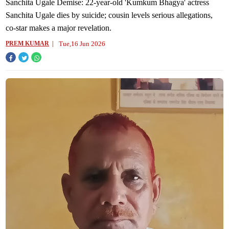
स्टार ने किया बड़ा खुलासा
Sanchita Ugale Demise: 22-year-old 'Kumkum Bhagya' actress
Sanchita Ugale dies by suicide; cousin levels serious allegations,
co-star makes a major revelation.
Tue,16 Jun 2026
PREM KUMAR