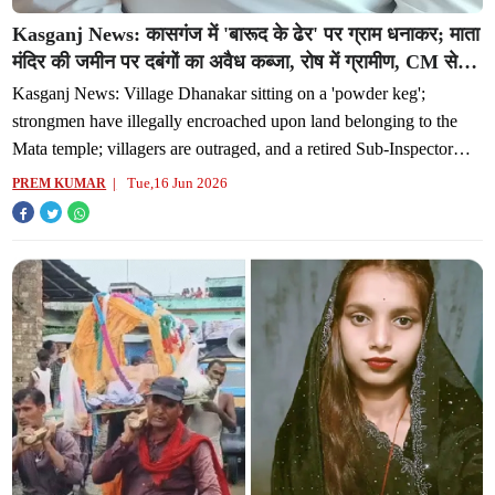
Kasganj News: कासगंज में 'बारूद के ढेर' पर ग्राम धनाकर; माता
मंदिर की जमीन पर दबंगों का अवैध कब्जा, रोष में ग्रामीण, CM से
मिलेंगे रिटायर्ड SI
Kasganj News: Village Dhanakar sitting on a 'powder keg';
strongmen have illegally encroached upon land belonging to the
Mata temple; villagers are outraged, and a retired Sub-Inspector
plans to meet
Tue,16 Jun 2026
PREM KUMAR