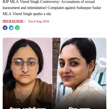
खिलाफ शिकायत से मचा हड़कंप
BJP MLA Vinod Singh Controversy: Accusations of sexual
harassment and intimidation! Complaint against Sultanpur Sadar
MLA Vinod Singh sparks a stir.
Tue,4 Aug 2026
PREM KUMAR