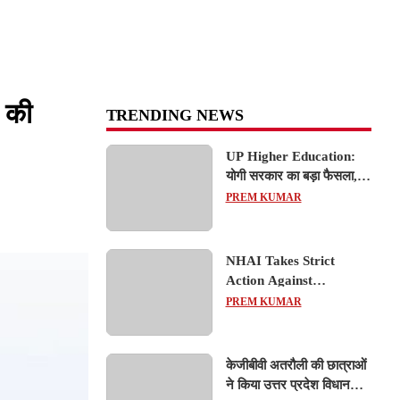
 की
TRENDING NEWS
UP Higher Education:
योगी सरकार का बड़ा फैसला,
यूपी में 3 नए प्राइवेट
PREM KUMAR
यूनिवर्सिटीज के संचालन को हरी
झंडी; जानें डिटेल्स
NHAI Takes Strict
Action Against
Concessionaire,
PREM KUMAR
Consultant and Officials
Over Kanpur–Lucknow
Expressway Issues
केजीबीवी अतरौली की छात्राओं
ने किया उत्तर प्रदेश विधानसभा