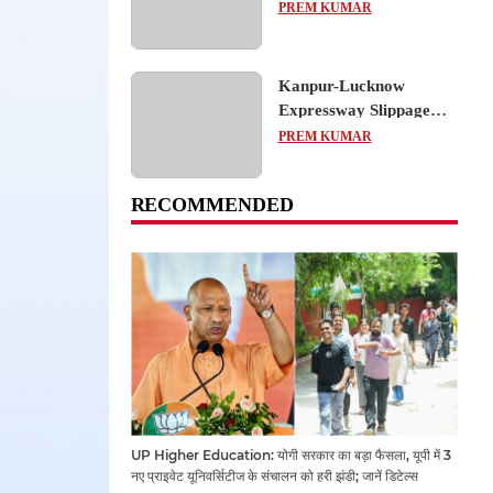
का शैक्षिक भ्रमण, लोकतांत्रिक
PREM KUMAR
प्रक्रिया को करीब से समझा
Kanpur-Lucknow
Expressway Slippage
Action: कानपुर-लखनऊ
PREM KUMAR
एक्सप्रेसवे धंसने पर NHAI
का बड़ा एक्शन, अधिकारियों
RECOMMENDED
और कंपनियों पर गिरी गाज,
टोल वसूली रोकी गई
UP Higher Education: योगी सरकार का बड़ा फैसला, यूपी में 3
नए प्राइवेट यूनिवर्सिटीज के संचालन को हरी झंडी; जानें डिटेल्स