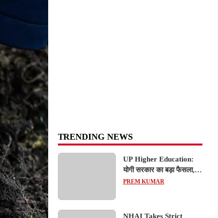
TRENDING NEWS
UP Higher Education:
योगी सरकार का बड़ा फैसला,
यूपी में 3 नए प्राइवेट
PREM KUMAR
यूनिवर्सिटीज के संचालन को हरी
झंडी; जानें डिटेल्स
NHAI Takes Strict