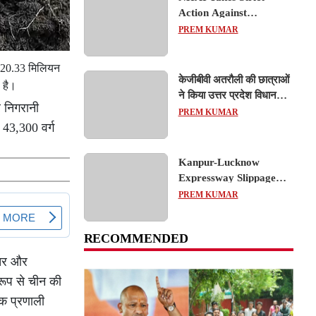
Action Against
Concessionaire,
PREM KUMAR
Consultant and Officials
Over Kanpur–Lucknow
ल 20.33 मिलियन
Expressway Issues
केजीबीवी अतरौली की छात्राओं
 है।
ने किया उत्तर प्रदेश विधानसभा
र निगरानी
का शैक्षिक भ्रमण, लोकतांत्रिक
PREM KUMAR
प्रक्रिया को करीब से समझा
 43,300 वर्ग
Kanpur-Lucknow
Expressway Slippage
Action: कानपुर-लखनऊ
PREM KUMAR
एक्सप्रेसवे धंसने पर NHAI
का बड़ा एक्शन, अधिकारियों
RECOMMENDED
और कंपनियों पर गिरी गाज,
टोल वसूली रोकी गई
ंतर और
रूप से चीन की
एक प्रणाली