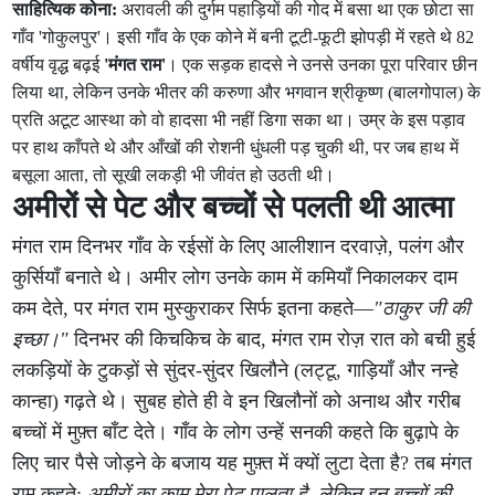
साहित्यिक कोना:
अरावली की दुर्गम पहाड़ियों की गोद में बसा था एक छोटा सा
गाँव 'गोकुलपुर'। इसी गाँव के एक कोने में बनी टूटी-फूटी झोपड़ी में रहते थे 82
वर्षीय वृद्ध बढ़ई
'मंगत राम'
। एक सड़क हादसे ने उनसे उनका पूरा परिवार छीन
लिया था, लेकिन उनके भीतर की करुणा और भगवान श्रीकृष्ण (बालगोपाल) के
प्रति अटूट आस्था को वो हादसा भी नहीं डिगा सका था। उम्र के इस पड़ाव
पर हाथ काँपते थे और आँखों की रोशनी धुंधली पड़ चुकी थी, पर जब हाथ में
बसूला आता, तो सूखी लकड़ी भी जीवंत हो उठती थी।
अमीरों से पेट और बच्चों से पलती थी आत्मा
मंगत राम दिनभर गाँव के रईसों के लिए आलीशान दरवाज़े, पलंग और
कुर्सियाँ बनाते थे। अमीर लोग उनके काम में कमियाँ निकालकर दाम
कम देते, पर मंगत राम मुस्कुराकर सिर्फ इतना कहते—
"ठाकुर जी की
इच्छा।"
दिनभर की किचकिच के बाद, मंगत राम रोज़ रात को बची हुई
लकड़ियों के टुकड़ों से सुंदर-सुंदर खिलौने (लट्टू, गाड़ियाँ और नन्हे
कान्हा) गढ़ते थे। सुबह होते ही वे इन खिलौनों को अनाथ और गरीब
बच्चों में मुफ़्त बाँट देते। गाँव के लोग उन्हें सनकी कहते कि बुढ़ापे के
लिए चार पैसे जोड़ने के बजाय यह मुफ़्त में क्यों लुटा देता है? तब मंगत
राम कहते:
अमीरों का काम मेरा पेट पालता है, लेकिन इन बच्चों की