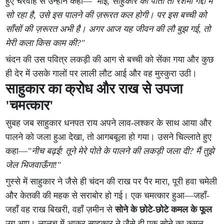
हुए चरवाहे से उन्होंने कहा—
"भाई, साहुकार का पोता तो रेशमी गद्दों में
सो रहा है, उसे इस पालने की ज़रूरत कल होगी। पर इस बच्ची को
साँसों की ज़रूरत अभी है। अगर आज यह जीवन की लौ बुझ गई, तो
मेरी कला किस काम की?"
चंदन की उस पवित्र लकड़ी की आग से बच्ची को सेंका गया और कुछ
ही देर में उसके गालों पर लाली लौट आई और वह मुस्कुरा उठी।
साहुकार का क्रोध और राख से उपजा
'चमत्कार'
सुबह जब साहुकार धनपत राय अपने लाव-लश्कर के साथ आया और
पालने को जला हुआ देखा, तो आगबबूला हो गया। उसने चिल्लाते हुए
कहा—
"नीच बढ़ई! तूने मेरे पोते के पालने की लकड़ी जला दी? मैं तुझे
जेल भिजवाऊँगा!"
गुस्से में साहुकार ने जैसे ही चंदन की राख पर पैर मारा, पूरी हवा चमेली
और केतकी की महक से सराबोर हो गई। एक चमत्कार हुआ—जहाँ-
जहाँ वह राख बिखरी, वहाँ ज़मीन से
सोने के छोटे-छोटे कमल के फूल
उग आए। लालच में आकर साहुकार ने जैसे ही एक सोने का कमल