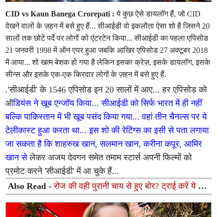
CID vs Kaun Banega Crorepati :
ये कुछ ऐसे डायलॉग हैं, जो CID
देखने वालों के ज़हन में बसे हुए हैं... सीआईडी वो इकलौता ऐसा शो है जिसने 20
सालों तक छोटे पर्दे पर लोगों को एंटरटेन किया... सीआईडी का पहला एपिसोड
21 जनवरी 1998 में ऑन एयर हुआ जबकि आखिर एपिसोड 27 अक्टूबर 2018
में आया... शो खत्म बेशक हो गया है लेकिन इसका क्रेज़, इसके डायलॉग, इसके
सीन्स और इसके एक-एक किरदार लोगों के ज़हन में बसे हुए हैं.
.'सीआईडी' के 1546 एपिसोड इन 20 सालों में आए... हर एपिसोड को
ऑ
डियंस ने खूब एन्जॉय किया... सीआईडी को सिर्फ भारत में ही नहीं
बल्कि पाकिस्तान में भी खूब पसंद किया गया... वहां तीन चैनल्स पर ये
टेलीकास्ट हुआ करता था... इस शो की रेटिंग्स का इसी से पता लगाया
जा सकता है कि शाहरुख खान, सलमान खान, करीना कपूर, आमिर
खान से
लेकर अजय देवगन समेत तमाम स्टार्स अपनी फिल्मों को
प्रमोट करने 'सीआईडी' में आ चुके हैं...
Also Read -
रोज की वही पुरानी चाय से हुए बोर? ट्राई करें ये 5
टेस्टी और हेल्दी हॉट ड्रिंक्स