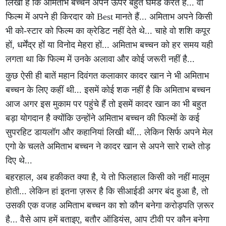
लिखा है कि अमिताभ बच्चन अपने ऊपर बहुत घमंड करते हैं... वो
फिल्म में अपने ही किरदार को Best मानते हैं... अमिताभ अपने किसी
भी को-स्टार को फिल्म का क्रेडिट नहीं देते थे... चाहे वो शशि कपूर
हों, धर्मेंद्र हों या विनोद मेहरा हों... अमिताभ बच्चन को हर समय यही
लगता था कि फिल्म में उनके अलावा और कोई जरूरी नहीं है...
कुछ ऐसी ही बातें महान दिवंगत कलाकार कादर खान ने भी अमिताभ
बच्चन के लिए कहीं थी... इसमें कोई शक नहीं है कि अमिताभ बच्चन
आज अगर इस मुकाम पर पहुंचे हैं तो इसमें कादर खान का भी बहुत
बड़ा योगदान है क्योंकि उन्होंने अमिताभ बच्चन की फिल्मों के कई
सुपरहिट डायलॉग और कहानियां लिखी थीं... लेकिन सिर्फ अपने मेल
एगो के चलते अमिताभ बच्चन ने कादर खान से अपने सारे राब्ते तोड़
दिए थे...
बहरहाल, अब हकीकत क्या है, ये तो फिलहाल किसी को नहीं मालूम
होती... लेकिन हां इतना ज़रूर है कि सीआईडी अगर बंद हुआ है, तो
उसकी एक वजह अमिताभ बच्चन का शो कौन बनेगा करोड़पति ज़रूर
है... वैसे आप हमें बताइए, बतौर ऑडियंस, आप टीवी पर कौन बनेगा