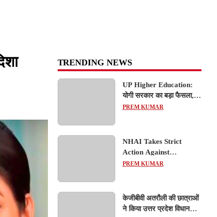
िशा
TRENDING NEWS
UP Higher Education:
योगी सरकार का बड़ा फैसला,
यूपी में 3 नए प्राइवेट
PREM KUMAR
यूनिवर्सिटीज के संचालन को हरी
झंडी; जानें डिटेल्स
NHAI Takes Strict
Action Against
Concessionaire,
PREM KUMAR
Consultant and Officials
Over Kanpur–Lucknow
Expressway Issues
केजीबीवी अतरौली की छात्राओं
ने किया उत्तर प्रदेश विधानसभा