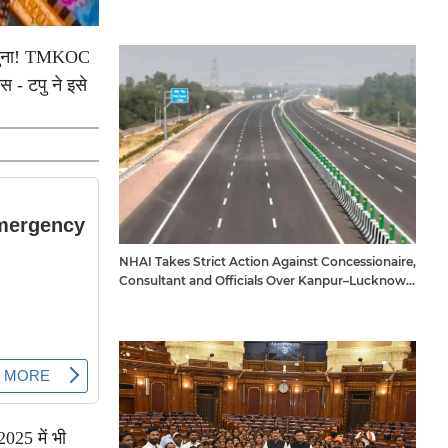
ही सुना! TMKOC
 - टपु ने इसे
NHAI Takes Strict Action Against Concessionaire,
Consultant and Officials Over Kanpur–Lucknow
Expressway Issues
025 में भी