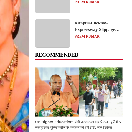
का शैक्षिक भ्रमण, लोकतांत्रिक
PREM KUMAR
प्रक्रिया को करीब से समझा
Kanpur-Lucknow
Expressway Slippage
Action: कानपुर-लखनऊ
PREM KUMAR
एक्सप्रेसवे धंसने पर NHAI
का बड़ा एक्शन, अधिकारियों
RECOMMENDED
और कंपनियों पर गिरी गाज,
टोल वसूली रोकी गई
UP Higher Education: योगी सरकार का बड़ा फैसला, यूपी में 3
नए प्राइवेट यूनिवर्सिटीज के संचालन को हरी झंडी; जानें डिटेल्स