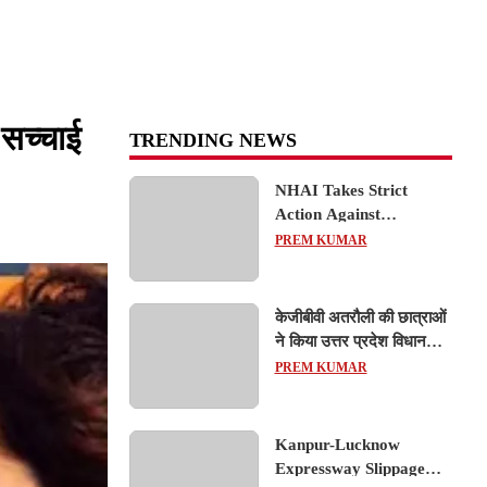
 सच्चाई
TRENDING NEWS
NHAI Takes Strict
Action Against
Concessionaire,
PREM KUMAR
Consultant and Officials
Over Kanpur–Lucknow
Expressway Issues
केजीबीवी अतरौली की छात्राओं
ने किया उत्तर प्रदेश विधानसभा
का शैक्षिक भ्रमण, लोकतांत्रिक
PREM KUMAR
प्रक्रिया को करीब से समझा
Kanpur-Lucknow
Expressway Slippage