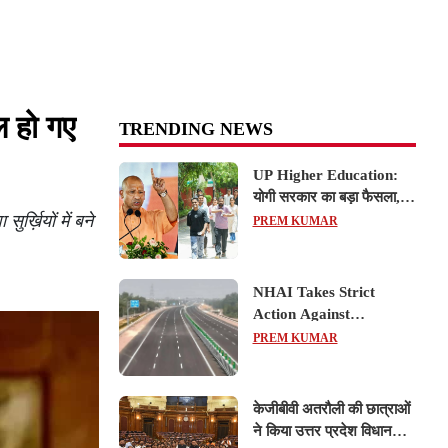
 हो गए
TRENDING NEWS
UP Higher Education:
योगी सरकार का बड़ा फैसला,
्ख़ियों में बने
यूपी में 3 नए प्राइवेट
PREM KUMAR
यूनिवर्सिटीज के संचालन को हरी
झंडी; जानें डिटेल्स
NHAI Takes Strict
Action Against
Concessionaire,
PREM KUMAR
Consultant and Officials
Over Kanpur–Lucknow
Expressway Issues
केजीबीवी अतरौली की छात्राओं
ने किया उत्तर प्रदेश विधानसभा