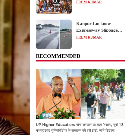
का शैक्षिक भ्रमण, लोकतांत्रिक
PREM KUMAR
प्रक्रिया को करीब से समझा
Kanpur-Lucknow
Expressway Slippage
Action: कानपुर-लखनऊ
PREM KUMAR
एक्सप्रेसवे धंसने पर NHAI
का बड़ा एक्शन, अधिकारियों
RECOMMENDED
और कंपनियों पर गिरी गाज,
टोल वसूली रोकी गई
UP Higher Education: योगी सरकार का बड़ा फैसला, यूपी में 3
नए प्राइवेट यूनिवर्सिटीज के संचालन को हरी झंडी; जानें डिटेल्स