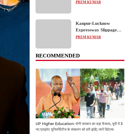
का शैक्षिक भ्रमण, लोकतांत्रिक
PREM KUMAR
प्रक्रिया को करीब से समझा
Kanpur-Lucknow
Expressway Slippage
Action: कानपुर-लखनऊ
PREM KUMAR
एक्सप्रेसवे धंसने पर NHAI
का बड़ा एक्शन, अधिकारियों
RECOMMENDED
और कंपनियों पर गिरी गाज,
टोल वसूली रोकी गई
UP Higher Education: योगी सरकार का बड़ा फैसला, यूपी में 3
नए प्राइवेट यूनिवर्सिटीज के संचालन को हरी झंडी; जानें डिटेल्स