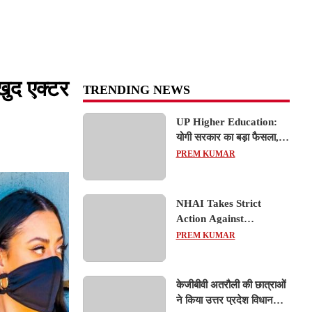
 खुद एक्टर
TRENDING NEWS
UP Higher Education:
योगी सरकार का बड़ा फैसला,
यूपी में 3 नए प्राइवेट
PREM KUMAR
यूनिवर्सिटीज के संचालन को हरी
झंडी; जानें डिटेल्स
NHAI Takes Strict
Action Against
Concessionaire,
PREM KUMAR
Consultant and Officials
Over Kanpur–Lucknow
Expressway Issues
केजीबीवी अतरौली की छात्राओं
ने किया उत्तर प्रदेश विधानसभा