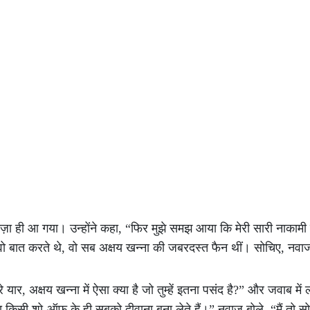
 मज़ा ही आ गया। उन्होंने कहा, “फिर मुझे समझ आया कि मेरी सारी नाका
वो बात करते थे, वो सब अक्षय खन्ना की जबरदस्त फैन थीं। सोचिए, नवाज 
 यार, अक्षय खन्ना में ऐसा क्या है जो तुम्हें इतना पसंद है?” और जवाब में
किसी शो-ऑफ के ही सबको दीवाना बना लेते हैं।” नवाज बोले, “मैं तो सोच