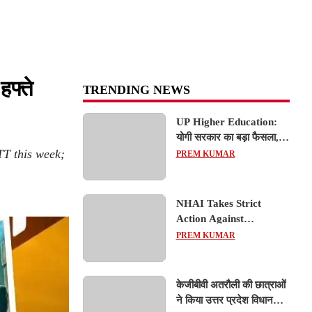
फ्ते
TRENDING NEWS
UP Higher Education:
योगी सरकार का बड़ा फैसला,
TT this week;
यूपी में 3 नए प्राइवेट
PREM KUMAR
यूनिवर्सिटीज के संचालन को हरी
झंडी; जानें डिटेल्स
NHAI Takes Strict
Action Against
Concessionaire,
PREM KUMAR
Consultant and Officials
Over Kanpur–Lucknow
Expressway Issues
केजीबीवी अतरौली की छात्राओं
ने किया उत्तर प्रदेश विधानसभा