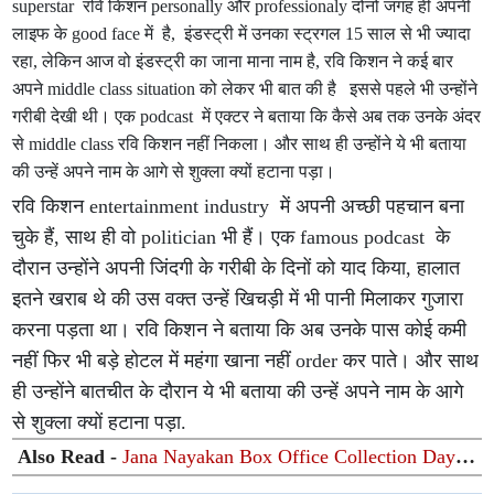
superstar रवि किशन personally और professionaly दोनों जगह ही अपनी
लाइफ के good face में है, इंडस्ट्री में उनका स्ट्रगल 15 साल से भी ज्यादा
रहा, लेकिन आज वो इंडस्ट्री का जाना माना नाम है, रवि किशन ने कई बार
अपने middle class situation को लेकर भी बात की है इससे पहले भी उन्होंने
गरीबी देखी थी। एक podcast में एक्टर ने बताया कि कैसे अब तक उनके अंदर
से middle class रवि किशन नहीं निकला। और साथ ही उन्होंने ये भी बताया
की उन्हें अपने नाम के आगे से शुक्ला क्यों हटाना पड़ा।
रवि किशन entertainment industry में अपनी अच्छी पहचान बना
चुके हैं, साथ ही वो politician भी हैं। एक famous podcast के
दौरान उन्होंने अपनी जिंदगी के गरीबी के दिनों को याद किया, हालात
इतने खराब थे की उस वक्त उन्हें खिचड़ी में भी पानी मिलाकर गुजारा
करना पड़ता था। रवि किशन ने बताया कि अब उनके पास कोई कमी
नहीं फिर भी बड़े होटल में महंगा खाना नहीं order कर पाते। और साथ
ही उन्होंने बातचीत के दौरान ये भी बताया की उन्हें अपने नाम के आगे
से शुक्ला क्यों हटाना पड़ा.
Also Read -
Jana Nayakan Box Office Collection Day
6: 'जना नायकन' की बॉक्स ऑफिस पर धीमी पड़ी रफ्तार, छठे दिन