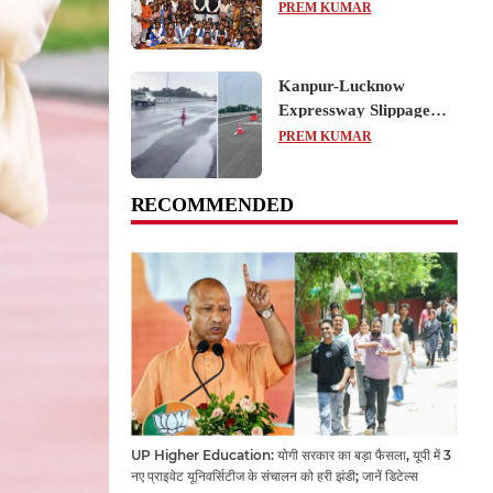
का शैक्षिक भ्रमण, लोकतांत्रिक
PREM KUMAR
प्रक्रिया को करीब से समझा
Kanpur-Lucknow
Expressway Slippage
Action: कानपुर-लखनऊ
PREM KUMAR
एक्सप्रेसवे धंसने पर NHAI
का बड़ा एक्शन, अधिकारियों
RECOMMENDED
और कंपनियों पर गिरी गाज,
टोल वसूली रोकी गई
UP Higher Education: योगी सरकार का बड़ा फैसला, यूपी में 3
नए प्राइवेट यूनिवर्सिटीज के संचालन को हरी झंडी; जानें डिटेल्स