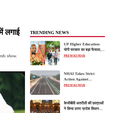
में लगाई
TRENDING NEWS
UP Higher Education:
योगी सरकार का बड़ा फैसला,
ards show.
यूपी में 3 नए प्राइवेट
PREM KUMAR
यूनिवर्सिटीज के संचालन को हरी
झंडी; जानें डिटेल्स
NHAI Takes Strict
Action Against
Concessionaire,
PREM KUMAR
Consultant and Officials
Over Kanpur–Lucknow
Expressway Issues
केजीबीवी अतरौली की छात्राओं
ने किया उत्तर प्रदेश विधानसभा