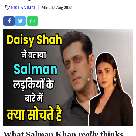
By
Mon, 25 Aug 2025
NIKITA VIMAL
What Salman Khan
really
thinks