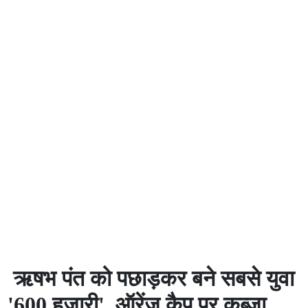
ऋषभ पंत को पछाड़कर बने सबसे युवा
'600 हजारी', ऑरेंज कैप पर कब्जा