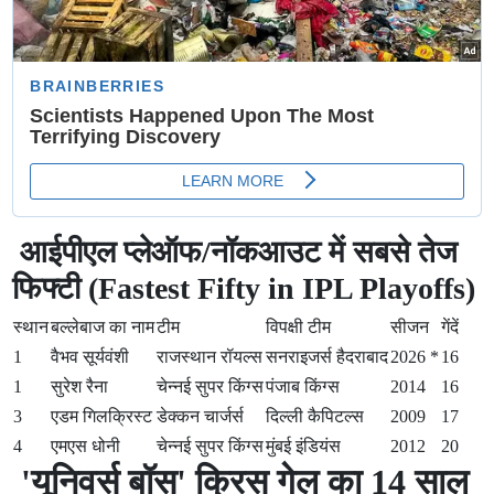
आईपीएल प्लेऑफ/नॉकआउट में सबसे तेज
फिफ्टी (Fastest Fifty in IPL Playoffs)
स्थान
बल्लेबाज का नाम
टीम
विपक्षी टीम
सीजन
गेंदें
1
वैभव सूर्यवंशी
राजस्थान रॉयल्स
सनराइजर्स हैदराबाद
2026 *
16
1
सुरेश रैना
चेन्नई सुपर किंग्स
पंजाब किंग्स
2014
16
3
एडम गिलक्रिस्ट
डेक्कन चार्जर्स
दिल्ली कैपिटल्स
2009
17
4
एमएस धोनी
चेन्नई सुपर किंग्स
मुंबई इंडियंस
2012
20
'यूनिवर्स बॉस' क्रिस गेल का 14 साल