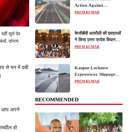
Action Against
Concessionaire,
PREM KUMAR
Consultant and Officials
Over Kanpur–Lucknow
Expressway Issues
केजीबीवी अतरौली की छात्राओं
ीं सूर्य देव
ने किया उत्तर प्रदेश विधानसभा
धों, दांपत्य
का शैक्षिक भ्रमण, लोकतांत्रिक
PREM KUMAR
प्रक्रिया को करीब से समझा
य से मन में दबी
Kanpur-Lucknow
Expressway Slippage
।
Action: कानपुर-लखनऊ
PREM KUMAR
एक्सप्रेसवे धंसने पर NHAI
का बड़ा एक्शन, अधिकारियों
RECOMMENDED
और कंपनियों पर गिरी गाज,
टोल वसूली रोकी गई
आज आप अपने
तब्दील हो