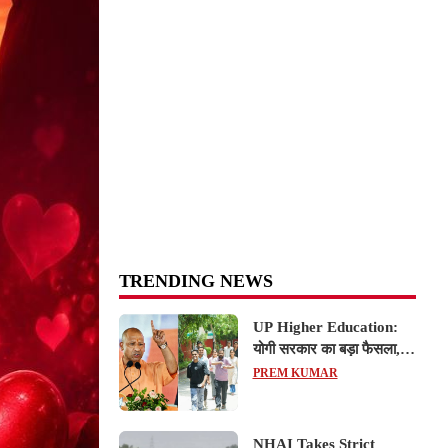
TRENDING NEWS
UP Higher Education:
योगी सरकार का बड़ा फैसला,
यूपी में 3 नए प्राइवेट
PREM KUMAR
यूनिवर्सिटीज के संचालन को हरी
झंडी; जानें डिटेल्स
NHAI Takes Strict