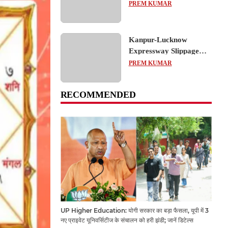
का शैक्षिक भ्रमण, लोकतांत्रिक
PREM KUMAR
प्रक्रिया को करीब से समझा
Kanpur-Lucknow
Expressway Slippage
Action: कानपुर-लखनऊ
PREM KUMAR
एक्सप्रेसवे धंसने पर NHAI
का बड़ा एक्शन, अधिकारियों
RECOMMENDED
और कंपनियों पर गिरी गाज,
टोल वसूली रोकी गई
UP Higher Education: योगी सरकार का बड़ा फैसला, यूपी में 3
नए प्राइवेट यूनिवर्सिटीज के संचालन को हरी झंडी; जानें डिटेल्स