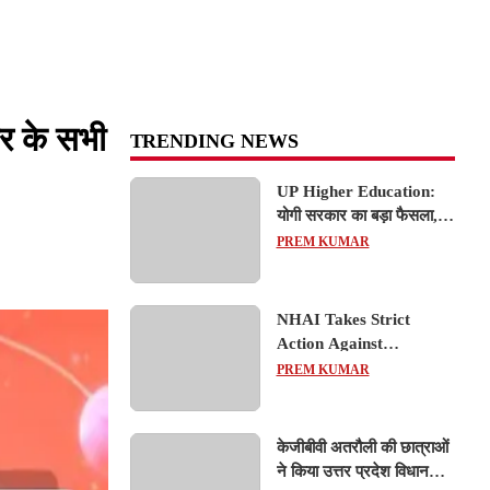
र के सभी
TRENDING NEWS
UP Higher Education:
योगी सरकार का बड़ा फैसला,
यूपी में 3 नए प्राइवेट
PREM KUMAR
यूनिवर्सिटीज के संचालन को हरी
झंडी; जानें डिटेल्स
NHAI Takes Strict
Action Against
Concessionaire,
PREM KUMAR
Consultant and Officials
Over Kanpur–Lucknow
Expressway Issues
केजीबीवी अतरौली की छात्राओं
ने किया उत्तर प्रदेश विधानसभा