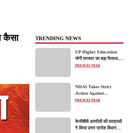
ा कैसा
TRENDING NEWS
UP Higher Education:
योगी सरकार का बड़ा फैसला,
यूपी में 3 नए प्राइवेट
PREM KUMAR
यूनिवर्सिटीज के संचालन को हरी
झंडी; जानें डिटेल्स
NHAI Takes Strict
Action Against
Concessionaire,
PREM KUMAR
Consultant and Officials
Over Kanpur–Lucknow
Expressway Issues
केजीबीवी अतरौली की छात्राओं
ने किया उत्तर प्रदेश विधानसभा