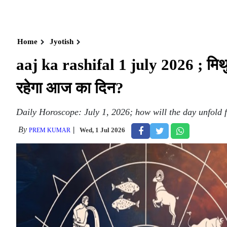
Home
Jyotish
aaj ka rashifal 1 july 2026 ; मिथु
रहेगा आज का दिन?
Daily Horoscope: July 1, 2026; how will the day unfold f
By
Wed, 1 Jul 2026
PREM KUMAR