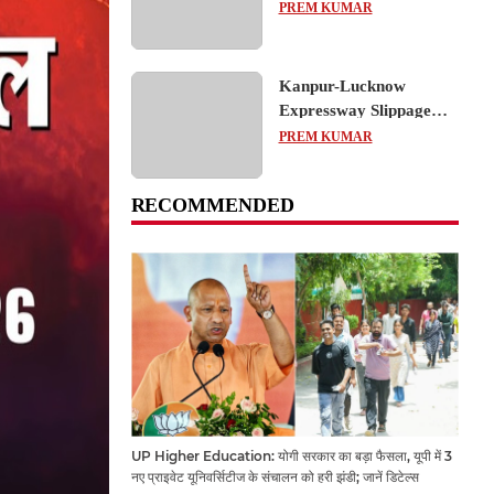
का शैक्षिक भ्रमण, लोकतांत्रिक
PREM KUMAR
प्रक्रिया को करीब से समझा
Kanpur-Lucknow
Expressway Slippage
Action: कानपुर-लखनऊ
PREM KUMAR
एक्सप्रेसवे धंसने पर NHAI
का बड़ा एक्शन, अधिकारियों
RECOMMENDED
और कंपनियों पर गिरी गाज,
टोल वसूली रोकी गई
UP Higher Education: योगी सरकार का बड़ा फैसला, यूपी में 3
नए प्राइवेट यूनिवर्सिटीज के संचालन को हरी झंडी; जानें डिटेल्स