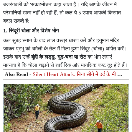
बजरंगबली को 'संकटमोचन' कहा जाता है। यदि आपके जीवन में
परेशानियां खत्म नहीं हो रही हैं, तो कल ये 5 उपाय आपकी किस्मत
बदल सकते हैं:
1. सिंदूरी चोला और विशेष भोग
कल सुबह स्नान के बाद लाल वस्त्र धारण करें और हनुमान मंदिर
जाकर प्रभु को चमेली के तेल में मिला हुआ सिंदूर (चोला) अर्पित करें।
इसके बाद उन्हें
बूंदी के लड्डू, गुड़-चना या रोट
का भोग लगाएं।
मान्यता है कि चोला चढ़ाने से शारीरिक और मानसिक कष्ट दूर होते हैं।
Also Read -
Silent Heart Attack: बिना सीने में दर्द के भी आ
सकता है दिल का दौरा; भूलकर भी न करें इन 6 शुरुआती संकेतों को
इग्नोर