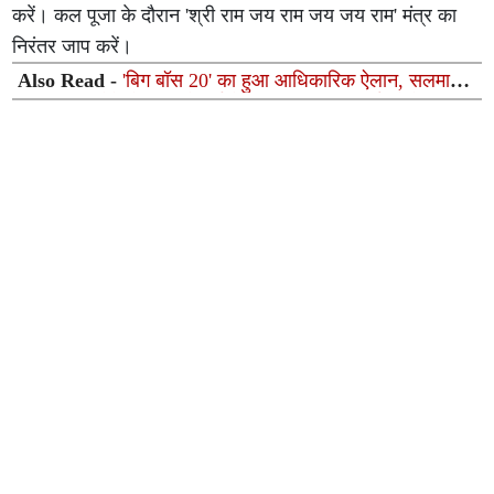
करें। कल पूजा के दौरान 'श्री राम जय राम जय जय राम' मंत्र का
निरंतर जाप करें।
Also Read -
'बिग बॉस 20' का हुआ आधिकारिक ऐलान, सलमान
खान फिर करेंगे होस्टिंग, मेकर्स ने जारी किया नया आई-लोगो