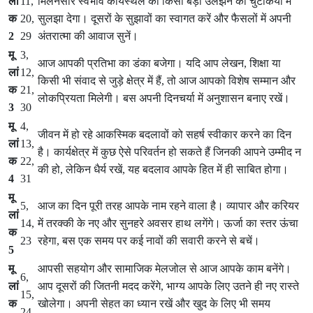
लां
11,
मिलनसार स्वभाव कार्यस्थल की किसी बड़ी उलझन को चुटकियों में
क
20,
सुलझा देगा। दूसरों के सुझावों का स्वागत करें और फैसलों में अपनी
2
29
अंतरात्मा की आवाज सुनें।
मू
3,
आज आपकी प्रतिभा का डंका बजेगा। यदि आप लेखन, शिक्षा या
लां
12,
किसी भी संवाद से जुड़े क्षेत्र में हैं, तो आज आपको विशेष सम्मान और
क
21,
लोकप्रियता मिलेगी। बस अपनी दिनचर्या में अनुशासन बनाए रखें।
3
30
मू
4,
जीवन में हो रहे आकस्मिक बदलावों को सहर्ष स्वीकार करने का दिन
लां
13,
है। कार्यक्षेत्र में कुछ ऐसे परिवर्तन हो सकते हैं जिनकी आपने उम्मीद न
क
22,
की हो, लेकिन धैर्य रखें, यह बदलाव आपके हित में ही साबित होगा।
4
31
मू
5,
आज का दिन पूरी तरह आपके नाम रहने वाला है। व्यापार और करियर
लां
14,
में तरक्की के नए और सुनहरे अवसर हाथ लगेंगे। ऊर्जा का स्तर ऊंचा
क
23
रहेगा, बस एक समय पर कई नावों की सवारी करने से बचें।
5
मू
आपसी सहयोग और सामाजिक मेलजोल से आज आपके काम बनेंगे।
6,
लां
आप दूसरों की जितनी मदद करेंगे, भाग्य आपके लिए उतने ही नए रास्ते
15,
क
खोलेगा। अपनी सेहत का ध्यान रखें और खुद के लिए भी समय
24