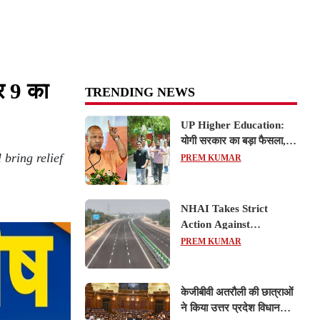
र 9 का
TRENDING NEWS
UP Higher Education:
योगी सरकार का बड़ा फैसला,
bring relief
यूपी में 3 नए प्राइवेट
PREM KUMAR
यूनिवर्सिटीज के संचालन को हरी
झंडी; जानें डिटेल्स
NHAI Takes Strict
Action Against
Concessionaire,
PREM KUMAR
Consultant and Officials
Over Kanpur–Lucknow
Expressway Issues
केजीबीवी अतरौली की छात्राओं
ने किया उत्तर प्रदेश विधानसभा