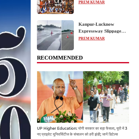
का शैक्षिक भ्रमण, लोकतांत्रिक
PREM KUMAR
प्रक्रिया को करीब से समझा
Kanpur-Lucknow
Expressway Slippage
Action: कानपुर-लखनऊ
PREM KUMAR
एक्सप्रेसवे धंसने पर NHAI
का बड़ा एक्शन, अधिकारियों
RECOMMENDED
और कंपनियों पर गिरी गाज,
टोल वसूली रोकी गई
UP Higher Education: योगी सरकार का बड़ा फैसला, यूपी में 3
नए प्राइवेट यूनिवर्सिटीज के संचालन को हरी झंडी; जानें डिटेल्स