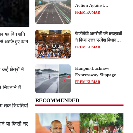
Action Against
Concessionaire,
PREM KUMAR
Consultant and Officials
Over Kanpur–Lucknow
Expressway Issues
केजीबीवी अतरौली की छात्राओं
ा यह दिन शनि
ने किया उत्तर प्रदेश विधानसभा
य से अटके हुए काम
का शैक्षिक भ्रमण, लोकतांत्रिक
PREM KUMAR
प्रक्रिया को करीब से समझा
Kanpur-Lucknow
क्षेत्रों में
Expressway Slippage
Action: कानपुर-लखनऊ
PREM KUMAR
निपटाने में
एक्सप्रेसवे धंसने पर NHAI
का बड़ा एक्शन, अधिकारियों
RECOMMENDED
और कंपनियों पर गिरी गाज,
म तक स्थितियां
टोल वसूली रोकी गई
ाने या किसी नए