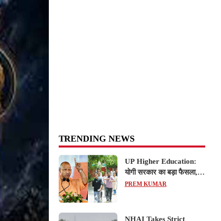
TRENDING NEWS
UP Higher Education:
योगी सरकार का बड़ा फैसला,
यूपी में 3 नए प्राइवेट
PREM KUMAR
यूनिवर्सिटीज के संचालन को हरी
झंडी; जानें डिटेल्स
NHAI Takes Strict