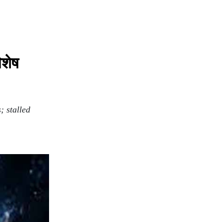
िशेष
; stalled