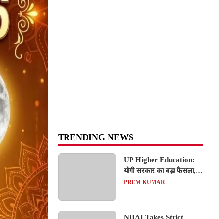
TRENDING NEWS
UP Higher Education:
योगी सरकार का बड़ा फैसला,
यूपी में 3 नए प्राइवेट
PREM KUMAR
यूनिवर्सिटीज के संचालन को हरी
झंडी; जानें डिटेल्स
NHAI Takes Strict