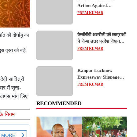
Action Against
Concessionaire,
PREM KUMAR
Consultant and Officials
Over Kanpur–Lucknow
Expressway Issues
केजीबीवी अतरौली की छात्राओं
ि की दीर्घायु का
ने किया उत्तर प्रदेश विधानसभा
का शैक्षिक भ्रमण, लोकतांत्रिक
PREM KUMAR
 इस व्रत को बड़े
प्रक्रिया को करीब से समझा
Kanpur-Lucknow
Expressway Slippage
ेवी सावित्री
Action: कानपुर-लखनऊ
PREM KUMAR
ार में सुख-
एक्सप्रेसवे धंसने पर NHAI
 वापस मांग लिए
का बड़ा एक्शन, अधिकारियों
RECOMMENDED
और कंपनियों पर गिरी गाज,
टोल वसूली रोकी गई
के नियम