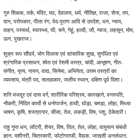
गुरु शिक्षक, तर्क, मंदिर, मठ, देवालय, धर्म, नीतिज्ञ, राजा, सेना, तप,
दान, परोपकार, पीला रंग, वेद-पुराण आदि से उपदेश, धन, न्याय,
वाहन, परमार्थ, स्वास्थ्य, घी, चने, गेहूं, हल्दी, जौ, प्याज, लहसून, मोम,
ऊन, पुखराज।
शुक्र रूप सौंदर्य, भोग विलास एवं सांसारिक सुख, सुगंधित एवं
श्रंगारिक प्रसाधन, श्वेत एवं रेशमी वस्त्र, चांदी, आभूषण, गीत-
संगीत, नृत्य, गायन, वाद्य, सिनेमा, अभिनेता, उत्तम वस्त्रों का
व्यवसाय, मंत्री पद, सलाहकार, जलीय स्थान, दक्षिण पूर्व दिशा।
शनि मजदूर एवं दास वर्ग, शारीरिक परिश्रम, कारखाने, वनस्पति,
नौकरी, निंदित कार्यो से धनोपार्जन, हाथी, घोड़ा, चमड़ा, लोहा, मिथ्या
भाषण, कृषि, शस्त्रागार, सीसा, तेल, लकड़ी, विष, पशु, ठेकेदारी।
राहु गुप्त धन, लॉटरी, शेयर, विष, तिल, तेल, लोहा, वायुयान संबंधी
ज्ञान, मशीनरी, चित्रकारी, फोटोग्राफी, वैद्यक, जासूसी अनुसंधान,