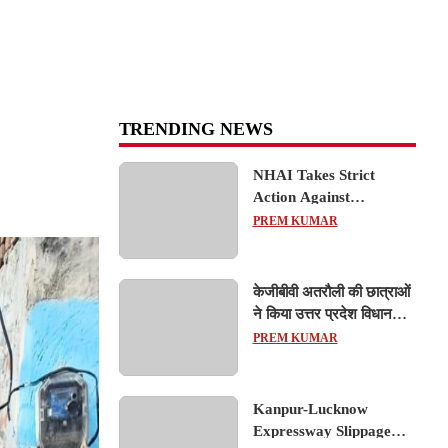
TRENDING NEWS
NHAI Takes Strict
Action Against
Concessionaire,
PREM KUMAR
Consultant and Officials
Over Kanpur–Lucknow
Expressway Issues
केजीबीवी अतरौली की छात्राओं
ने किया उत्तर प्रदेश विधानसभा
का शैक्षिक भ्रमण, लोकतांत्रिक
PREM KUMAR
प्रक्रिया को करीब से समझा
Kanpur-Lucknow
Expressway Slippage