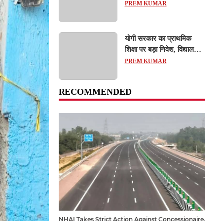
Action: कानपुर-लखनऊ
PREM KUMAR
एक्सप्रेसवे धंसने पर NHAI
का बड़ा एक्शन, अधिकारियों
और कंपनियों पर गिरी गाज,
योगी सरकार का प्राथमिक
टोल वसूली रोकी गई
शिक्षा पर बड़ा निवेश, विद्यालयों
और छात्र कल्याण के लिए
PREM KUMAR
351.25 करोड़ रुपये का
प्रावधान
RECOMMENDED
NHAI Takes Strict Action Against Concessionaire,