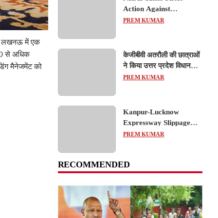
Action Against
Concessionaire,
PREM KUMAR
Consultant and Officials
Over Kanpur–Lucknow
हर लखनऊ में एक
Expressway Issues
70 से अधिक
केजीबीवी अतरौली की छात्राओं
ने किया उत्तर प्रदेश विधानसभा
ंग मैनेजमेंट को
का शैक्षिक भ्रमण, लोकतांत्रिक
PREM KUMAR
प्रक्रिया को करीब से समझा
Kanpur-Lucknow
Expressway Slippage
Action: कानपुर-लखनऊ
PREM KUMAR
एक्सप्रेसवे धंसने पर NHAI
का बड़ा एक्शन, अधिकारियों
RECOMMENDED
और कंपनियों पर गिरी गाज,
टोल वसूली रोकी गई