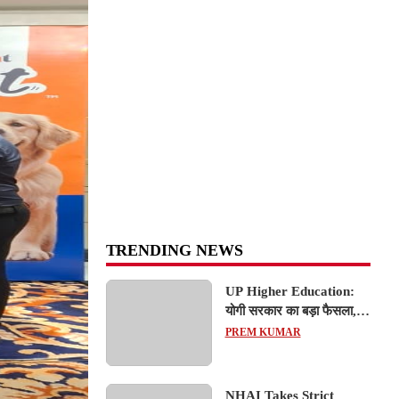
TRENDING NEWS
UP Higher Education:
योगी सरकार का बड़ा फैसला,
यूपी में 3 नए प्राइवेट
PREM KUMAR
यूनिवर्सिटीज के संचालन को हरी
झंडी; जानें डिटेल्स
NHAI Takes Strict