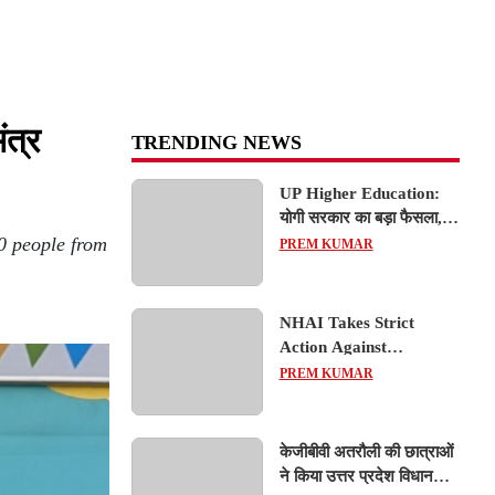
त्र
TRENDING NEWS
UP Higher Education:
योगी सरकार का बड़ा फैसला,
0 people from
यूपी में 3 नए प्राइवेट
PREM KUMAR
यूनिवर्सिटीज के संचालन को हरी
झंडी; जानें डिटेल्स
NHAI Takes Strict
Action Against
Concessionaire,
PREM KUMAR
Consultant and Officials
Over Kanpur–Lucknow
Expressway Issues
केजीबीवी अतरौली की छात्राओं
ने किया उत्तर प्रदेश विधानसभा