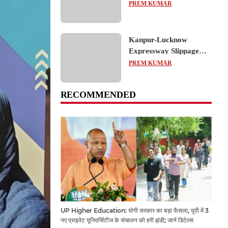
का शैक्षिक भ्रमण, लोकतांत्रिक
PREM KUMAR
प्रक्रिया को करीब से समझा
Kanpur-Lucknow
Expressway Slippage
Action: कानपुर-लखनऊ
PREM KUMAR
एक्सप्रेसवे धंसने पर NHAI
का बड़ा एक्शन, अधिकारियों
RECOMMENDED
और कंपनियों पर गिरी गाज,
टोल वसूली रोकी गई
UP Higher Education: योगी सरकार का बड़ा फैसला, यूपी में 3
नए प्राइवेट यूनिवर्सिटीज के संचालन को हरी झंडी; जानें डिटेल्स