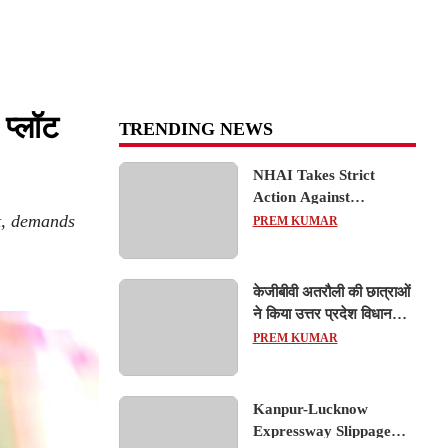
 प्लॉट
TRENDING NEWS
NHAI Takes Strict
Action Against
t, demands
Concessionaire,
PREM KUMAR
Consultant and Officials
Over Kanpur–Lucknow
Expressway Issues
केजीबीवी अतरौली की छात्राओं
ने किया उत्तर प्रदेश विधानसभा
का शैक्षिक भ्रमण, लोकतांत्रिक
PREM KUMAR
प्रक्रिया को करीब से समझा
Kanpur-Lucknow
Expressway Slippage