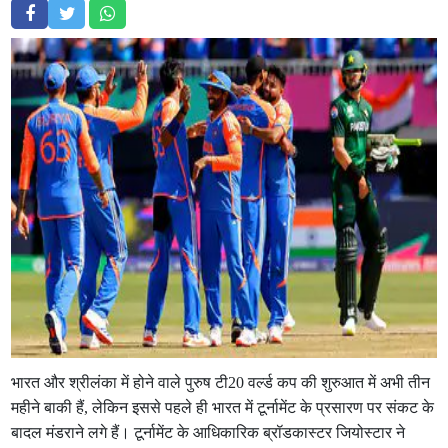
भारत और श्रीलंका में होने वाले पुरुष टी20 वर्ल्ड कप की शुरुआत में अभी तीन
महीने बाकी हैं, लेकिन इससे पहले ही भारत में टूर्नामेंट के प्रसारण पर संकट के
बादल मंडराने लगे हैं। टूर्नामेंट के आधिकारिक ब्रॉडकास्टर जियोस्टार ने