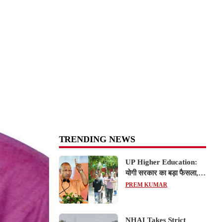
TRENDING NEWS
UP Higher Education:
योगी सरकार का बड़ा फैसला,
यूपी में 3 नए प्राइवेट
PREM KUMAR
यूनिवर्सिटीज के संचालन को हरी
झंडी; जानें डिटेल्स
NHAI Takes Strict