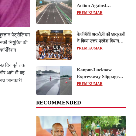
Action Against
Concessionaire,
PREM KUMAR
Consultant and Officials
Over Kanpur–Lucknow
Expressway Issues
केजीबीवी अतरौली की छात्राओं
स्तान पेट्रोलियम
ने किया उत्तर प्रदेश विधानसभा
उनकी नियुक्ति की
का शैक्षिक भ्रमण, लोकतांत्रिक
PREM KUMAR
ॉर्पोरेशन
प्रक्रिया को करीब से समझा
छ दिन पूर्व तक
Kanpur-Lucknow
है और आगे भी वह
Expressway Slippage
 उक्त जानकारी
Action: कानपुर-लखनऊ
PREM KUMAR
एक्सप्रेसवे धंसने पर NHAI
का बड़ा एक्शन, अधिकारियों
RECOMMENDED
और कंपनियों पर गिरी गाज,
टोल वसूली रोकी गई