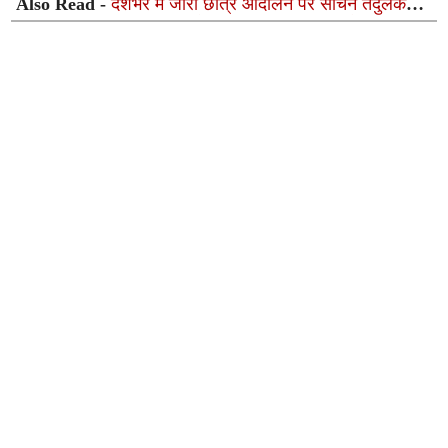
Also Read -
देशभर में जारी छात्र आंदोलन पर सचिन तेंदुलकर
का बड़ा बयान: दिवंगत पिता को याद कर दिया भावुक संदेश