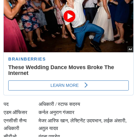
पद
अधिकारी / स्टाफ सदस्य
एडम ऑफिसर
कर्नल अनुराग गंजवार
एनसीसी सैन्य
मेजर आरिफ खान, लेफ्टिनेंट उदयभान, लईक अंसारी,
अधिकारी
अतुल यादव
सीटीओ
वंदना पाण्डेय