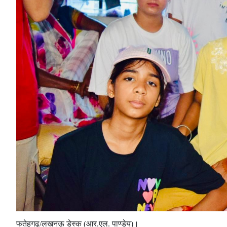
फतेहगढ़/लखनऊ डेस्क (आर.एल. पाण्डेय)।