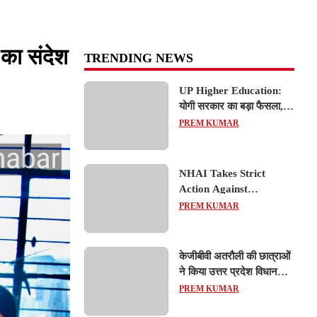
 का संदेश
TRENDING NEWS
UP Higher Education:
योगी सरकार का बड़ा फैसला,
यूपी में 3 नए प्राइवेट
PREM KUMAR
यूनिवर्सिटीज के संचालन को हरी
झंडी; जानें डिटेल्स
NHAI Takes Strict
Action Against
Concessionaire,
PREM KUMAR
Consultant and Officials
Over Kanpur–Lucknow
Expressway Issues
केजीबीवी अतरौली की छात्राओं
ने किया उत्तर प्रदेश विधानसभा
का शैक्षिक भ्रमण, लोकतांत्रिक
PREM KUMAR
प्रक्रिया को करीब से समझा