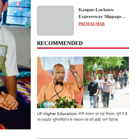
Kanpur-Lucknow
Expressway Slippage
Action: कानपुर-लखनऊ
PREM KUMAR
एक्सप्रेसवे धंसने पर NHAI
का बड़ा एक्शन, अधिकारियों
RECOMMENDED
और कंपनियों पर गिरी गाज,
टोल वसूली रोकी गई
UP Higher Education: योगी सरकार का बड़ा फैसला, यूपी में 3
नए प्राइवेट यूनिवर्सिटीज के संचालन को हरी झंडी; जानें डिटेल्स