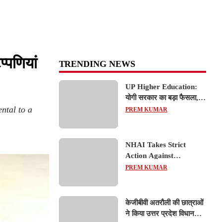
प्पणियां
TRENDING NEWS
UP Higher Education:
योगी सरकार का बड़ा फैसला,
ntal to a
यूपी में 3 नए प्राइवेट
PREM KUMAR
यूनिवर्सिटीज के संचालन को हरी
झंडी; जानें डिटेल्स
NHAI Takes Strict
Action Against
Concessionaire,
PREM KUMAR
Consultant and Officials
Over Kanpur–Lucknow
Expressway Issues
केजीबीवी अतरौली की छात्राओं
ने किया उत्तर प्रदेश विधानसभा