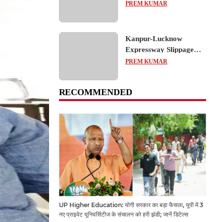
का शैक्षिक भ्रमण, लोकतांत्रिक
PREM KUMAR
प्रक्रिया को करीब से समझा
Kanpur-Lucknow
Expressway Slippage
Action: कानपुर-लखनऊ
PREM KUMAR
एक्सप्रेसवे धंसने पर NHAI
का बड़ा एक्शन, अधिकारियों
RECOMMENDED
और कंपनियों पर गिरी गाज,
टोल वसूली रोकी गई
UP Higher Education: योगी सरकार का बड़ा फैसला, यूपी में 3
नए प्राइवेट यूनिवर्सिटीज के संचालन को हरी झंडी; जानें डिटेल्स