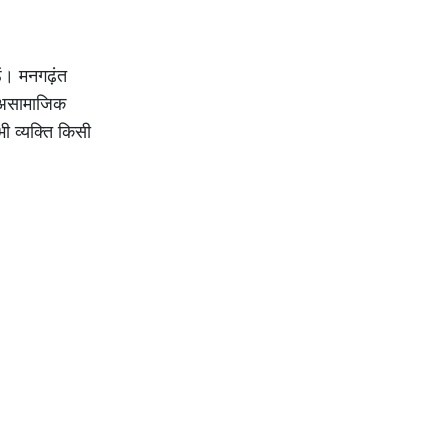
। मनगढ़ंत
े असामाजिक
ी व्यक्ति किसी