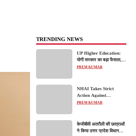
TRENDING NEWS
UP Higher Education:
योगी सरकार का बड़ा फैसला,
यूपी में 3 नए प्राइवेट
PREM KUMAR
यूनिवर्सिटीज के संचालन को हरी
झंडी; जानें डिटेल्स
NHAI Takes Strict
Action Against
Concessionaire,
PREM KUMAR
Consultant and Officials
Over Kanpur–Lucknow
Expressway Issues
केजीबीवी अतरौली की छात्राओं
ने किया उत्तर प्रदेश विधानसभा