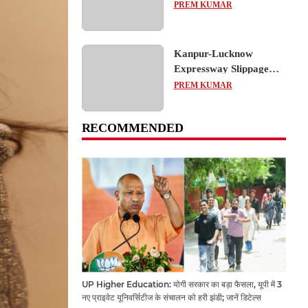
का शैक्षिक भ्रमण, लोकतांत्रिक
PREM KUMAR
प्रक्रिया को करीब से समझा
Kanpur-Lucknow
Expressway Slippage
Action: कानपुर-लखनऊ
PREM KUMAR
एक्सप्रेसवे धंसने पर NHAI
का बड़ा एक्शन, अधिकारियों
RECOMMENDED
और कंपनियों पर गिरी गाज,
टोल वसूली रोकी गई
UP Higher Education: योगी सरकार का बड़ा फैसला, यूपी में 3
नए प्राइवेट यूनिवर्सिटीज के संचालन को हरी झंडी; जानें डिटेल्स