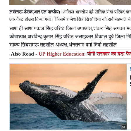
लखनऊ डेस्क(आर एल पाण्डेय)।
अखिल भारतीय पूर्व सैनिक सेवा परिषद कन्
एक गेस्ट हॉउस किया गया। जिसमे राजेश सिंह सिसोदिया को सर्व सहमति से
साथ ही साथ पंकज सिंह वरिष्ठ जिला उपाध्यक्ष,शंकर सिंह संगठन म
कोषाध्यक्ष,अरविन्द कुमार सिंह वरिष्ठ सलाहकार,विकास दुबे जिला मिड
शाक्य छिबरामऊ तहसील अध्यक्ष,अंनतराम वर्मा तिर्वा तहसील
Also Read -
UP Higher Education: योगी सरकार का बड़ा फैसला, 