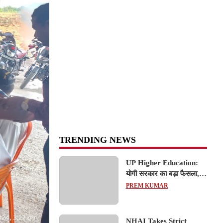
TRENDING NEWS
UP Higher Education:
योगी सरकार का बड़ा फैसला,
यूपी में 3 नए प्राइवेट
PREM KUMAR
यूनिवर्सिटीज के संचालन को हरी
झंडी; जानें डिटेल्स
NHAI Takes Strict