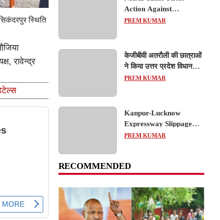
Action Against
Concessionaire,
सिकंदरपुर स्थिति
PREM KUMAR
Consultant and Officials
Over Kanpur–Lucknow
नौजिया
Expressway Issues
केजीबीवी अतरौली की छात्राओं
ष, रावेन्द्र
ने किया उत्तर प्रदेश विधानसभा
का शैक्षिक भ्रमण, लोकतांत्रिक
PREM KUMAR
प्रक्रिया को करीब से समझा
टेल्स
Kanpur-Lucknow
Expressway Slippage
Action: कानपुर-लखनऊ
PREM KUMAR
एक्सप्रेसवे धंसने पर NHAI
का बड़ा एक्शन, अधिकारियों
RECOMMENDED
और कंपनियों पर गिरी गाज,
टोल वसूली रोकी गई