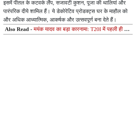
इसमें पीतल के कटवर्क लैंप, सजावटी कुशन, पूजा की थालियां और
पारंपरिक दीये शामिल हैं। ये डेकोरेटिव प्रोडक्ट्स घर के माहौल को
और अधिक आध्यात्मिक, आकर्षक और उत्सवपूर्ण बना देते हैं।
Also Read -
मयंक यादव का बड़ा कारनामा: T20I में पहली ही गेंद
पर चटकाया विकेट, भुवनेश्वर कुमार के ऐतिहासिक रिकॉर्ड की
बराबरी की