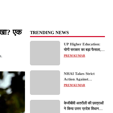
धोखा? एक
TRENDING NEWS
UP Higher Education:
योगी सरकार का बड़ा फैसला,
s.
यूपी में 3 नए प्राइवेट
PREM KUMAR
यूनिवर्सिटीज के संचालन को हरी
झंडी; जानें डिटेल्स
NHAI Takes Strict
Action Against
Concessionaire,
PREM KUMAR
Consultant and Officials
Over Kanpur–Lucknow
Expressway Issues
केजीबीवी अतरौली की छात्राओं
ने किया उत्तर प्रदेश विधानसभा