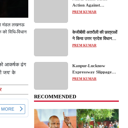
Action Against
Concessionaire,
PREM KUMAR
Consultant and Officials
Over Kanpur–Lucknow
सेवा मंडल लखनऊ
Expressway Issues
रक को विधि-विधान
केजीबीवी अतरौली की छात्राओं
ने किया उत्तर प्रदेश विधानसभा
का शैक्षिक भ्रमण, लोकतांत्रिक
PREM KUMAR
प्रक्रिया को करीब से समझा
को आकर्षक ढंग
Kanpur-Lucknow
Expressway Slippage
ी जय' के
Action: कानपुर-लखनऊ
PREM KUMAR
एक्सप्रेसवे धंसने पर NHAI
र
का बड़ा एक्शन, अधिकारियों
RECOMMENDED
और कंपनियों पर गिरी गाज,
टोल वसूली रोकी गई