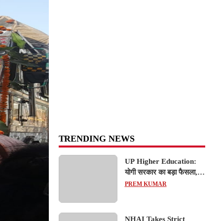
TRENDING NEWS
UP Higher Education:
योगी सरकार का बड़ा फैसला,
यूपी में 3 नए प्राइवेट
PREM KUMAR
यूनिवर्सिटीज के संचालन को हरी
झंडी; जानें डिटेल्स
NHAI Takes Strict