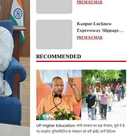
का शैक्षिक भ्रमण, लोकतांत्रिक
PREM KUMAR
प्रक्रिया को करीब से समझा
Kanpur-Lucknow
Expressway Slippage
Action: कानपुर-लखनऊ
PREM KUMAR
एक्सप्रेसवे धंसने पर NHAI
का बड़ा एक्शन, अधिकारियों
RECOMMENDED
और कंपनियों पर गिरी गाज,
टोल वसूली रोकी गई
UP Higher Education: योगी सरकार का बड़ा फैसला, यूपी में 3
नए प्राइवेट यूनिवर्सिटीज के संचालन को हरी झंडी; जानें डिटेल्स