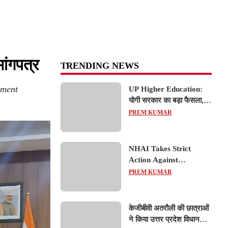
मांगपत्र
TRENDING NEWS
pment
UP Higher Education:
योगी सरकार का बड़ा फैसला,
यूपी में 3 नए प्राइवेट
PREM KUMAR
यूनिवर्सिटीज के संचालन को हरी
झंडी; जानें डिटेल्स
NHAI Takes Strict
Action Against
Concessionaire,
PREM KUMAR
Consultant and Officials
Over Kanpur–Lucknow
Expressway Issues
केजीबीवी अतरौली की छात्राओं
ने किया उत्तर प्रदेश विधानसभा