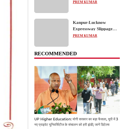
का शैक्षिक भ्रमण, लोकतांत्रिक
PREM KUMAR
प्रक्रिया को करीब से समझा
Kanpur-Lucknow
Expressway Slippage
Action: कानपुर-लखनऊ
PREM KUMAR
एक्सप्रेसवे धंसने पर NHAI
का बड़ा एक्शन, अधिकारियों
RECOMMENDED
और कंपनियों पर गिरी गाज,
टोल वसूली रोकी गई
UP Higher Education: योगी सरकार का बड़ा फैसला, यूपी में 3
नए प्राइवेट यूनिवर्सिटीज के संचालन को हरी झंडी; जानें डिटेल्स