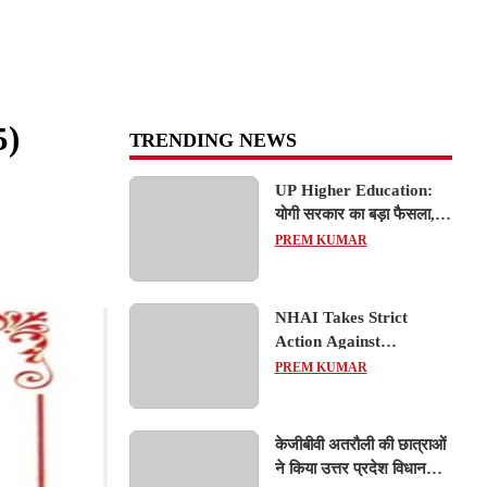
5)
TRENDING NEWS
UP Higher Education:
योगी सरकार का बड़ा फैसला,
यूपी में 3 नए प्राइवेट
PREM KUMAR
यूनिवर्सिटीज के संचालन को हरी
झंडी; जानें डिटेल्स
NHAI Takes Strict
Action Against
Concessionaire,
PREM KUMAR
Consultant and Officials
Over Kanpur–Lucknow
Expressway Issues
केजीबीवी अतरौली की छात्राओं
ने किया उत्तर प्रदेश विधानसभा