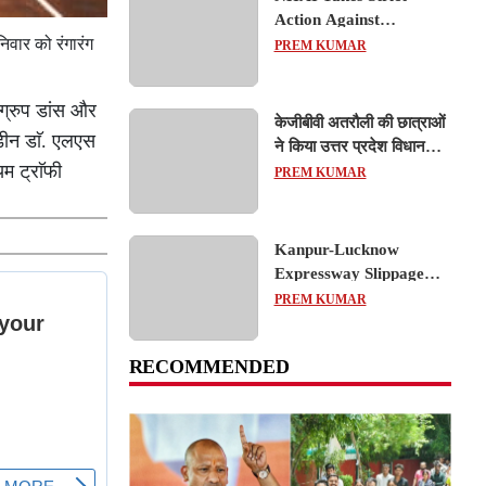
Action Against
Concessionaire,
वार को रंगारंग
PREM KUMAR
Consultant and Officials
Over Kanpur–Lucknow
 ग्रुप डांस और
Expressway Issues
केजीबीवी अतरौली की छात्राओं
 डीन डाॅ. एलएस
ने किया उत्तर प्रदेश विधानसभा
म ट्राॅफी
का शैक्षिक भ्रमण, लोकतांत्रिक
PREM KUMAR
प्रक्रिया को करीब से समझा
Kanpur-Lucknow
Expressway Slippage
Action: कानपुर-लखनऊ
PREM KUMAR
एक्सप्रेसवे धंसने पर NHAI
का बड़ा एक्शन, अधिकारियों
RECOMMENDED
और कंपनियों पर गिरी गाज,
टोल वसूली रोकी गई