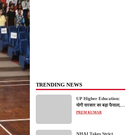
TRENDING NEWS
UP Higher Education:
योगी सरकार का बड़ा फैसला,
यूपी में 3 नए प्राइवेट
PREM KUMAR
यूनिवर्सिटीज के संचालन को हरी
झंडी; जानें डिटेल्स
NHAI Takes Strict