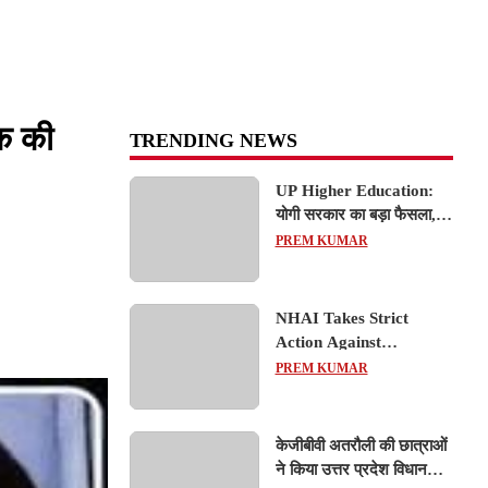
वक की
TRENDING NEWS
UP Higher Education:
योगी सरकार का बड़ा फैसला,
यूपी में 3 नए प्राइवेट
PREM KUMAR
यूनिवर्सिटीज के संचालन को हरी
झंडी; जानें डिटेल्स
NHAI Takes Strict
Action Against
Concessionaire,
PREM KUMAR
Consultant and Officials
Over Kanpur–Lucknow
Expressway Issues
केजीबीवी अतरौली की छात्राओं
ने किया उत्तर प्रदेश विधानसभा