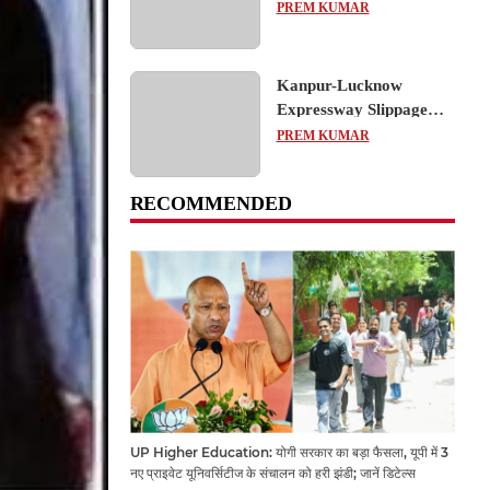
का शैक्षिक भ्रमण, लोकतांत्रिक
PREM KUMAR
प्रक्रिया को करीब से समझा
Kanpur-Lucknow
Expressway Slippage
Action: कानपुर-लखनऊ
PREM KUMAR
एक्सप्रेसवे धंसने पर NHAI
का बड़ा एक्शन, अधिकारियों
RECOMMENDED
और कंपनियों पर गिरी गाज,
टोल वसूली रोकी गई
UP Higher Education: योगी सरकार का बड़ा फैसला, यूपी में 3
नए प्राइवेट यूनिवर्सिटीज के संचालन को हरी झंडी; जानें डिटेल्स