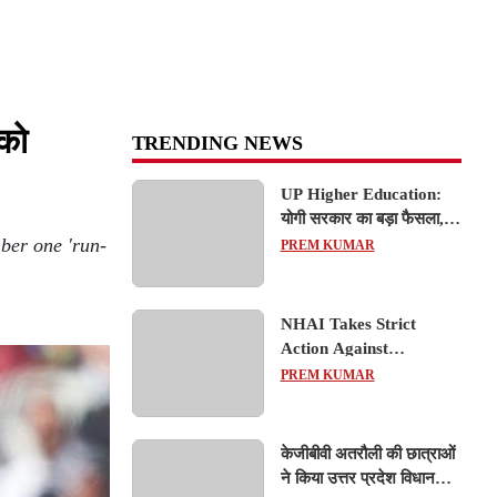
को
TRENDING NEWS
UP Higher Education:
योगी सरकार का बड़ा फैसला,
ber one 'run-
यूपी में 3 नए प्राइवेट
PREM KUMAR
यूनिवर्सिटीज के संचालन को हरी
झंडी; जानें डिटेल्स
NHAI Takes Strict
Action Against
Concessionaire,
PREM KUMAR
Consultant and Officials
Over Kanpur–Lucknow
Expressway Issues
केजीबीवी अतरौली की छात्राओं
ने किया उत्तर प्रदेश विधानसभा