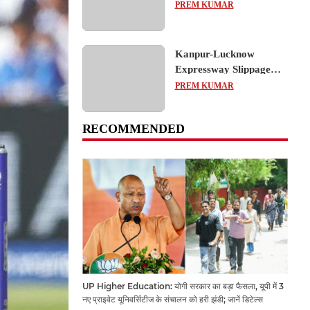
का शैक्षिक भ्रमण, लोकतांत्रिक
PREM KUMAR
प्रक्रिया को करीब से समझा
Kanpur-Lucknow
Expressway Slippage
Action: कानपुर-लखनऊ
PREM KUMAR
एक्सप्रेसवे धंसने पर NHAI
का बड़ा एक्शन, अधिकारियों
RECOMMENDED
और कंपनियों पर गिरी गाज,
टोल वसूली रोकी गई
UP Higher Education: योगी सरकार का बड़ा फैसला, यूपी में 3
नए प्राइवेट यूनिवर्सिटीज के संचालन को हरी झंडी; जानें डिटेल्स