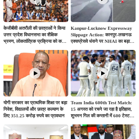
केजीबीवी अतरौली की छात्राओं ने किया
Kanpur-Lucknow Expressway
उत्तर प्रदेश विधानसभा का शैक्षिक
Slippage Action: कानपुर-लखनऊ
भ्रमण, लोकतांत्रिक प्रक्रिया को करीब
एक्सप्रेसवे धंसने पर NHAI का बड़ा
से समझा
एक्शन, अधिकारियों और कंपनियों पर
गिरी गाज, टोल वसूली रोकी गई
योगी सरकार का प्राथमिक शिक्षा पर बड़ा
Team India 600th Test Match:
निवेश, विद्यालयों और छात्र कल्याण के
15 अगस्त को रचने जा रहा है इतिहास,
लिए 351.25 करोड़ रुपये का प्रावधान
शुभमन गिल की कप्तानी में 600 टेस्ट
खेलने वाला दुनिया का तीसरा देश बनेगा
भारत