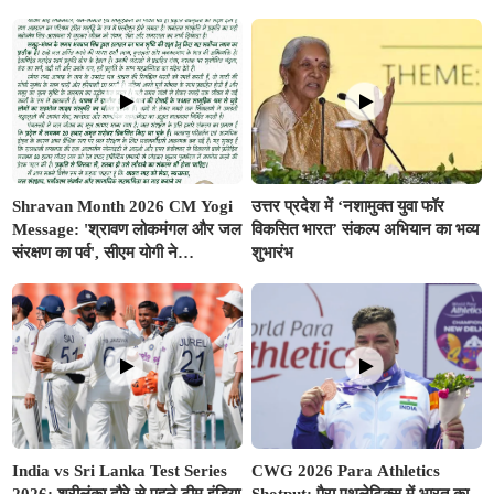
कैसे 'ग्रीन रेल' से साकार होगा 'विकसित
शुभारंभ
भारत @2047'
Shravan Month 2026 CM Yogi
उत्तर प्रदेश में ‘नशामुक्त युवा फॉर
Message: 'श्रावण लोकमंगल और जल
विकसित भारत’ संकल्प अभियान का भव्य
संरक्षण का पर्व', सीएम योगी ने
शुभारंभ
प्रदेशवासियों के नाम जारी किया विशेष
संदेश
India vs Sri Lanka Test Series
CWG 2026 Para Athletics
2026: श्रीलंका दौरे से पहले टीम इंडिया
Shotput: पैरा एथलेटिक्स में भारत का