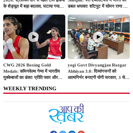
के शेड्यूल में बड़ा बदलाव, घटाया गया
डबल धमाका! शॉटपुट में सोमन राणा ने
वॉर्म-अप मैच का समय; बुमराह-सुदर्शन
जीता गोल्ड, शुभम जुयाल को मिला
पर आई अच्छी खबर
सिल्वर
CWG 2026 Boxing Gold
yogi Govt Divyangjan Rozgar
Medals: कॉमनवेल्थ गेम्स में भारतीय
Abhiyan 3.0: दिव्यांगजनों को
मुक्केबाजों का डंका! प्रीति पवार और
आत्मनिर्भर बनाएगी योगी सरकार, 3 से
जैस्मिन लंबोरिया ने रिंग में दागे स्वर्ण
10 अगस्त तक सभी ITI में लगेंगे विशेष
WEEKLY TRENDING
पदक
रोजगार शिविर