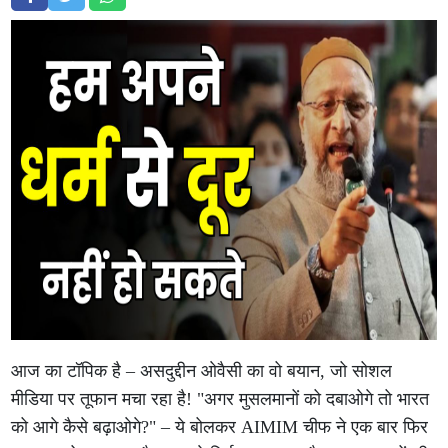
आज का टॉपिक है – असदुद्दीन ओवैसी का वो बयान, जो सोशल
मीडिया पर तूफान मचा रहा है! "अगर मुसलमानों को दबाओगे तो भारत
को आगे कैसे बढ़ाओगे?" – ये बोलकर AIMIM चीफ ने एक बार फिर