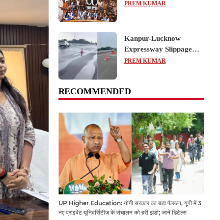
का शैक्षिक भ्रमण, लोकतांत्रिक
PREM KUMAR
प्रक्रिया को करीब से समझा
Kanpur-Lucknow
Expressway Slippage
Action: कानपुर-लखनऊ
PREM KUMAR
एक्सप्रेसवे धंसने पर NHAI
का बड़ा एक्शन, अधिकारियों
RECOMMENDED
और कंपनियों पर गिरी गाज,
टोल वसूली रोकी गई
UP Higher Education: योगी सरकार का बड़ा फैसला, यूपी में 3
नए प्राइवेट यूनिवर्सिटीज के संचालन को हरी झंडी; जानें डिटेल्स