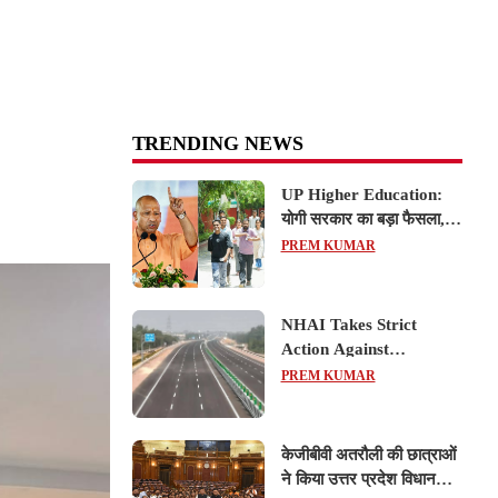
TRENDING NEWS
UP Higher Education:
योगी सरकार का बड़ा फैसला,
यूपी में 3 नए प्राइवेट
PREM KUMAR
यूनिवर्सिटीज के संचालन को हरी
झंडी; जानें डिटेल्स
NHAI Takes Strict
Action Against
Concessionaire,
PREM KUMAR
Consultant and Officials
Over Kanpur–Lucknow
Expressway Issues
केजीबीवी अतरौली की छात्राओं
ने किया उत्तर प्रदेश विधानसभा