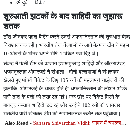
हर्ष दुबे: 1 विकेट
शुरुआती झटकों के बाद शाहिदी का जुझारू
शतक
टॉस जीतकर पहले बैटिंग करने उतरी अफगानिस्तान की शुरुआत बेहद
निराशाजनक रही। भारतीय तेज गेंदबाजों के आगे मेहमान टीम ने महज
10 ओवरों के भीतर अपने शीर्ष 4 विकेट गंवा दिए थे।
संकट में फंसी टीम को कप्तान हशमतुल्लाह शाहिदी और ऑलराउंडर
अजमतुल्लाह ओमारजई ने संभाला। दोनों बल्लेबाजों ने संभलकर
खेलते हुए पांचवें विकेट के लिए 105 रनों की महत्वपूर्ण साझेदारी की।
हालांकि, ओमारजई के आउट होते ही अफगानिस्तान की लोअर-ऑर्डर
पारी ताश के पत्तों की तरह ढह गई। एक छोर पर विकेट गिरने के
बावजूद कप्तान शाहिदी डटे रहे और उन्होंने 102 रनों की शानदार
शतकीय पारी खेलकर टीम को सम्मानजनक स्कोर तक पहुंचाया।
Also Read -
Sahasra Shivarchan Vidhi: सावन में चमत्कारी
सहस्र शिवार्चन से प्रसन्न होंगे महादेव, जानें सामग्री, नियम और