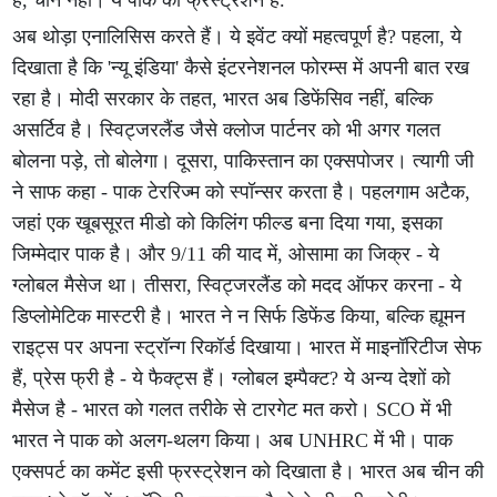
है, चीन नहीं। ये पाक का फ्रस्ट्रेशन है.
अब थोड़ा एनालिसिस करते हैं। ये इवेंट क्यों महत्वपूर्ण है? पहला, ये
दिखाता है कि 'न्यू इंडिया' कैसे इंटरनेशनल फोरम्स में अपनी बात रख
रहा है। मोदी सरकार के तहत, भारत अब डिफेंसिव नहीं, बल्कि
असर्टिव है। स्विट्जरलैंड जैसे क्लोज पार्टनर को भी अगर गलत
बोलना पड़े, तो बोलेगा। दूसरा, पाकिस्तान का एक्सपोजर। त्यागी जी
ने साफ कहा - पाक टेररिज्म को स्पॉन्सर करता है। पहलगाम अटैक,
जहां एक खूबसूरत मीडो को किलिंग फील्ड बना दिया गया, इसका
जिम्मेदार पाक है। और 9/11 की याद में, ओसामा का जिक्र - ये
ग्लोबल मैसेज था। तीसरा, स्विट्जरलैंड को मदद ऑफर करना - ये
डिप्लोमेटिक मास्टरी है। भारत ने न सिर्फ डिफेंड किया, बल्कि ह्यूमन
राइट्स पर अपना स्ट्रॉन्ग रिकॉर्ड दिखाया। भारत में माइनॉरिटीज सेफ
हैं, प्रेस फ्री है - ये फैक्ट्स हैं। ग्लोबल इम्पैक्ट? ये अन्य देशों को
मैसेज है - भारत को गलत तरीके से टारगेट मत करो। SCO में भी
भारत ने पाक को अलग-थलग किया। अब UNHRC में भी। पाक
एक्सपर्ट का कमेंट इसी फ्रस्ट्रेशन को दिखाता है। भारत अब चीन की